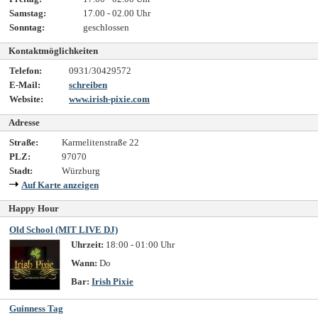
Samstag:
17.00 - 02.00 Uhr
Sonntag:
geschlossen
Kontaktmöglichkeiten
Telefon:
0931/30429572
E-Mail:
schreiben
Website:
www.irish-pixie.com
Adresse
Straße:
Karmelitenstraße 22
PLZ:
97070
Stadt:
Würzburg
Auf Karte anzeigen
Happy Hour
Old School (MIT LIVE DJ)
Uhrzeit:
18:00 - 01:00 Uhr
Wann:
Do
Bar:
Irish Pixie
Guinness Tag